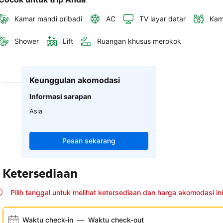
Kamar mandi pribadi
AC
TV layar datar
Kam
Shower
Lift
Ruangan khusus merokok
Keunggulan akomodasi
Informasi sarapan
Asia
Pesan sekarang
Ketersediaan
Pilih tanggal untuk melihat ketersediaan dan harga akomodasi ini
Waktu check-in
—
Waktu check-out