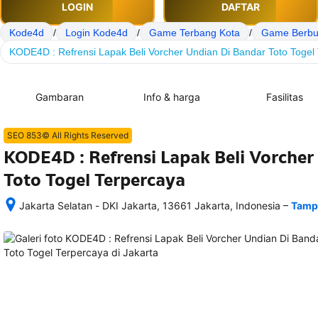
LOGIN
DAFTAR
Kode4d
/
Login Kode4d
/
Game Terbang Kota
/
Game Berbur
KODE4D : Refrensi Lapak Beli Vorcher Undian Di Bandar Toto Togel
Gambaran
Info & harga
Fasilitas
SEO 853© All Rights Reserved
KODE4D : Refrensi Lapak Beli Vorcher
Toto Togel Terpercaya
–
Jakarta Selatan - DKI Jakarta, 13661 Jakarta, Indonesia
Tampi
Setelah 
memesan, 
semua 
rincian 
akomodasi 
termasuk 
nomor 