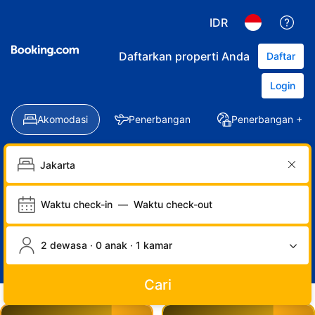
IDR
Daftarkan properti Anda
Daftar
Login
Akomodasi
Penerbangan
Penerbangan + Ho
Waktu check-in
—
Waktu check-out
2 dewasa · 0 anak · 1 kamar
Cari