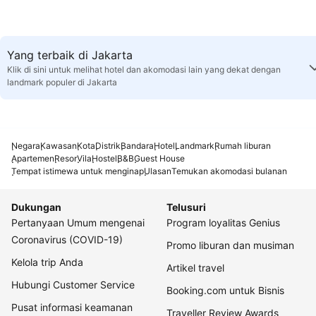
Yang terbaik di Jakarta
Klik di sini untuk melihat hotel dan akomodasi lain yang dekat dengan
landmark populer di Jakarta
Negara
Kawasan
Kota
Distrik
Bandara
Hotel
Landmark
Rumah liburan
Apartemen
Resor
Vila
Hostel
B&B
Guest House
Tempat istimewa untuk menginap
Ulasan
Temukan akomodasi bulanan
Dukungan
Telusuri
Pertanyaan Umum mengenai
Program loyalitas Genius
Coronavirus (COVID-19)
Promo liburan dan musiman
Kelola trip Anda
Artikel travel
Hubungi Customer Service
Booking.com untuk Bisnis
Pusat informasi keamanan
Traveller Review Awards